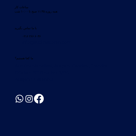
ساعات کار
همه روزه ۱۱:۴۵ صبح تا ۱۰:۰۰ شب
با ما تماس بگیرید
۰۲۱۶ ۲۶۶ ۶۰۳۶
info@sudirestoran.com
ما کجا هستیم؟
Atatürk Mahallesi, Atapark Caddesi, Trendist
Dükkan B11 Blok No: 3/PA
Ataşehir / İstanbul